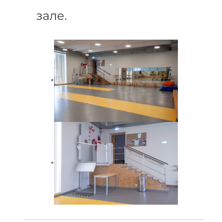
зале.
+
+