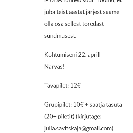
MUBA tunneb suurt rõõmu, et
juba teist aastat järjest saame
olla osa sellest toredast
sündmusest.
Kohtumiseni 22. aprill
Narvas!
Tavapilet: 12€
Grupipilet: 10€ + saatja tasuta
(20+ piletit) (kirjutage:
julia.savitskaja@gmail.com
)