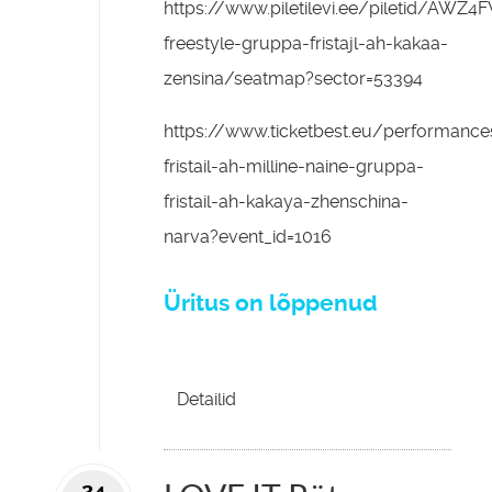
https://www.piletilevi.ee/piletid/AWZ4
freestyle-gruppa-fristajl-ah-kakaa-
zensina/seatmap?sector=53394
https://www.ticketbest.eu/performanc
fristail-ah-milline-naine-gruppa-
fristail-ah-kakaya-zhenschina-
narva?event_id=1016
Üritus on lõppenud
Detailid
24