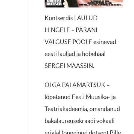
Kontserdis LAULUD
HINGELE – PÄRANI
VALGUSE POOLE esinevad
eesti lauljad ja hõbehääl
SERGEI MAASSIN.
OLGA PALAMARTŠUK –
lõpetanud Eesti Muusika- ja
Teatriakadeemia, omandanud
bakalaureusekraadi vokaali
erialal (õppejõud dotsent Pille