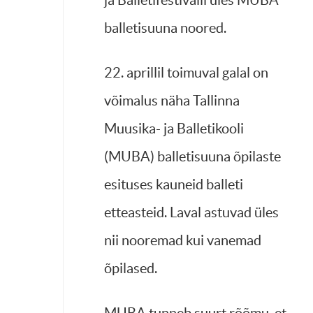
ja Balletifestivalil üles MUBA
balletisuuna noored.
22. aprillil toimuval galal on
võimalus näha Tallinna
Muusika- ja Balletikooli
(MUBA) balletisuuna õpilaste
esituses kauneid balleti
etteasteid. Laval astuvad üles
nii nooremad kui vanemad
õpilased.