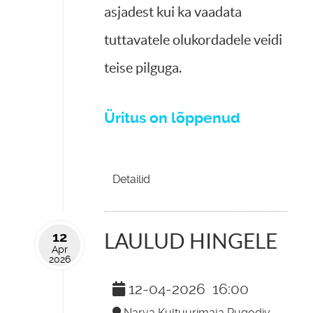
asjadest kui ka vaadata
tuttavatele olukordadele veidi
teise pilguga.
Üritus on lõppenud
Detailid
12
LAULUD HINGELE
Apr
2026
12-04-2026
16:00
Narva Kultuurimaja Rugodiv