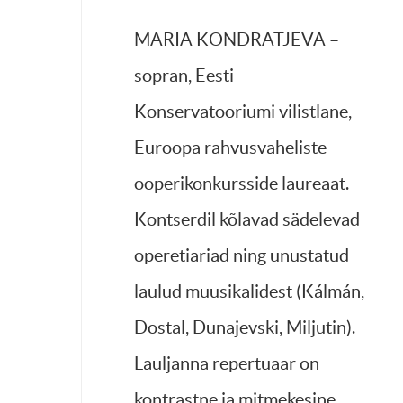
MARIA KONDRATJEVA –
sopran, Eesti
Konservatooriumi vilistlane,
Euroopa rahvusvaheliste
ooperikonkursside laureaat.
Kontserdil kõlavad sädelevad
operetiariad ning unustatud
laulud muusikalidest (Kálmán,
Dostal, Dunajevski, Miljutin).
Lauljanna repertuaar on
kontrastne ja mitmekesine,