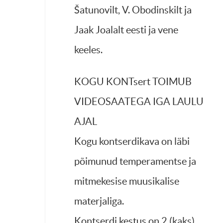
Šatunovilt, V. Obodinskilt ja
Jaak Joalalt eesti ja vene
keeles.
KOGU KONTsert TOIMUB
VIDEOSAATEGA IGA LAULU
AJAL
Kogu kontserdikava on läbi
põimunud temperamentse ja
mitmekesise muusikalise
materjaliga.
Kontserdi kestus on 2 (kaks)