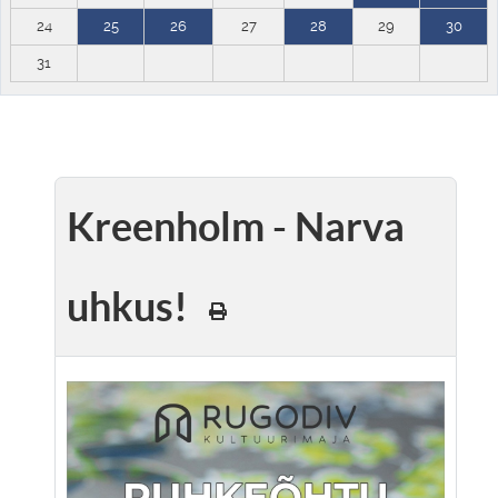
24
25
26
27
28
29
30
31
Kreenholm - Narva
uhkus!