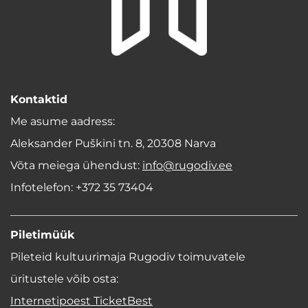
Kontaktid
Me asume aadress:
Aleksander Puškini tn. 8, 20308 Narva
Võta meiega ühendust:
info@rugodiv.ee
Infotelefon: +372 35 73404
Piletimüük
Pileteid kultuurimaja Rugodiv toimuvatele
üritustele võib osta:
Internetipoest TicketBest