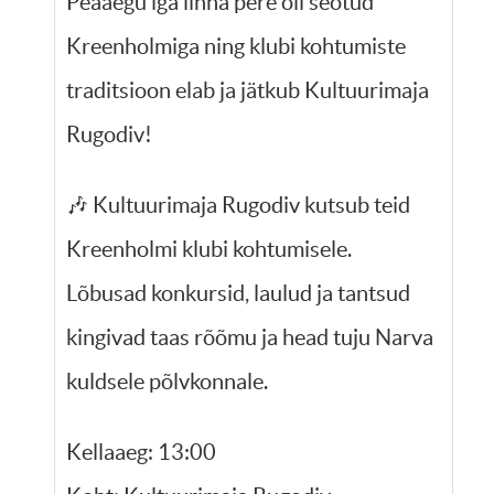
Peaaegu iga linna pere oli seotud
Kreenholmiga ning klubi kohtumiste
traditsioon elab ja jätkub Kultuurimaja
Rugodiv!
🎶 Kultuurimaja Rugodiv kutsub teid
Kreenholmi klubi kohtumisele.
Lõbusad konkursid, laulud ja tantsud
kingivad taas rõõmu ja head tuju Narva
kuldsele põlvkonnale.
Kellaaeg: 13:00